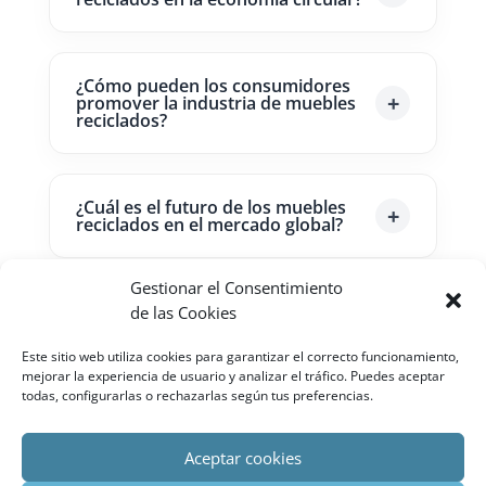
¿Cómo pueden los consumidores
promover la industria de muebles
reciclados?
¿Cuál es el futuro de los muebles
reciclados en el mercado global?
Gestionar el Consentimiento
¿Qué tecnologías emergentes
de las Cookies
están siendo utilizadas en la
fabricación de muebles reciclados
Este sitio web utiliza cookies para garantizar el correcto funcionamiento,
para optimizar el proceso de
mejorar la experiencia de usuario y analizar el tráfico. Puedes aceptar
producción y maximizar la
todas, configurarlas o rechazarlas según tus preferencias.
eficiencia de los recursos?
Aceptar cookies