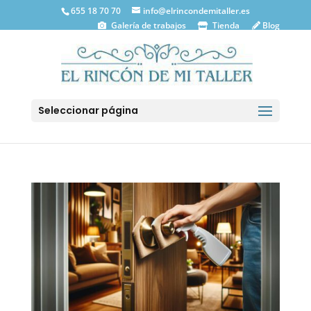
655 18 70 70
info@elrincondemitaller.es
Galería de trabajos
Tienda
Blog
Seleccionar página