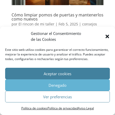
Cómo limpiar pomos de puertas y mantenerlos
como nuevos
por
El rincon de mi taller
|
Feb 5, 2025
|
consejos
Gestionar el Consentimiento
En el mundo de la restauración de muebles y
de las Cookies
decoración de interiores, cada detalle cuenta. Un
elemento tan pequeño como los pomos de las
Este sitio web utiliza cookies para garantizar el correcto funcionamiento,
puertas puede marcar la diferencia en la estética de
mejorar la experiencia de usuario y analizar el tráfico. Puedes aceptar
un espacio. Pero, ¿qué pasa cuando estos pomos
todas, configurarlas o rechazarlas según tus preferencias.
están sucios o descuidados? A...
Aceptar cookies
Denegado
Agencia SEO Madrid
Impacto SEOMarketing ©
Política
Ver preferencias
de cookies
|
Política de privacidad
|
Aviso Legal
Política de cookies
Política de privacidad
Aviso Legal