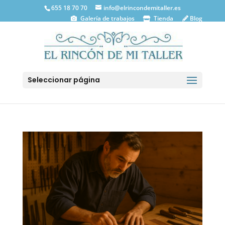
655 18 70 70
info@elrincondemitaller.es
Galería de trabajos
Tienda
Blog
Seleccionar página