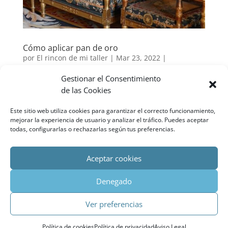
Cómo aplicar pan de oro
por
El rincon de mi taller
|
Mar 23, 2022
|
Restauración de muebles
Gestionar el Consentimiento
de las Cookies
Como amantes de la restauración y las
manualidades no podíamos dejar de contaros cómo
Este sitio web utiliza cookies para garantizar el correcto funcionamiento,
aplicar pan de oro. Este material lleva empleándose
mejorar la experiencia de usuario y analizar el tráfico. Puedes aceptar
desde la antigüedad. Siendo en la baja edad media
todas, configurarlas o rechazarlas según tus preferencias.
cuando surge el papel de los doradores. Estos
trabajadores artesanos estaban...
Aceptar cookies
Denegado
« Entradas más antiguas
Agencia SEO Madrid
Impacto SEOMarketing ©
Ver preferencias
Política
de cookies
|
Política de privacidad
|
Aviso Legal
Política de cookies
Política de privacidad
Aviso Legal