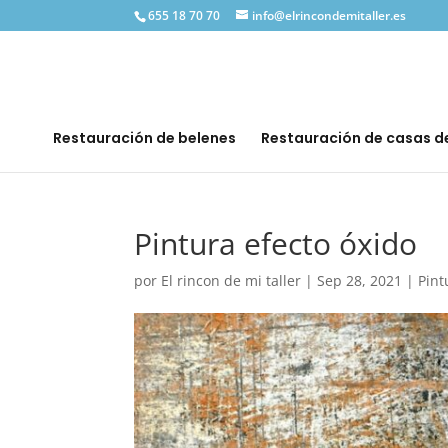
655 18 70 70
info@elrincondemitaller.es
Restauración de belenes
Restauración de casas 
Pintura efecto óxido
por
El rincon de mi taller
|
Sep 28, 2021
|
Pint