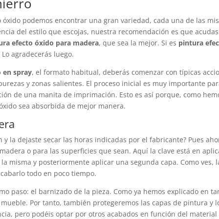
hierro
o óxido podemos encontrar una gran variedad, cada una de las mism
dencia del estilo que escojas, nuestra recomendación es que acuda
ura efecto óxido para madera
, que sea la mejor. Si es
pintura efe
. Lo agradecerás luego.
o en spray
, el formato habitual, deberás comenzar con típicas acci
purezas y zonas salientes. El proceso inicial es muy importante pa
ción de una manita de imprimación. Esto es así porque, como hemo
 óxido sea absorbida de mejor manera.
era
y la dejaste secar las horas indicadas por el fabricante? Pues ahora
madera o para las superficies que sean. Aquí la clave está en apli
 la misma y posteriormente aplicar una segunda capa. Como ves, la
cabarlo todo en poco tiempo.
 paso: el barnizado de la pieza. Como ya hemos explicado en tant
 mueble. Por tanto, también protegeremos las capas de pintura y 
ia, pero podéis optar por otros acabados en función del material d