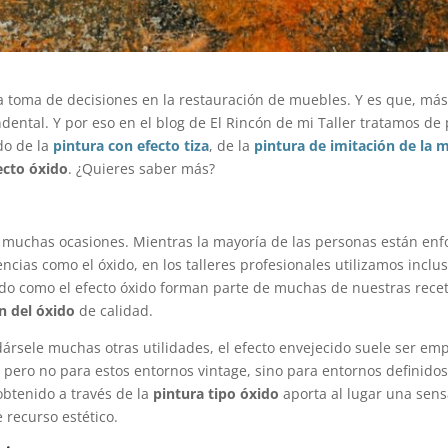
toma de decisiones en la restauración de muebles. Y es que, más a
tal. Y por eso en el blog de El Rincón de mi Taller tratamos de p
do de la
pintura con efecto tiza
, de la
pintura de imitación de la 
ecto óxido
. ¿Quieres saber más?
n muchas ocasiones. Mientras la mayoría de las personas están en
ncias como el óxido, en los talleres profesionales utilizamos incl
ecido como el efecto óxido forman parte de muchas de nuestras recet
n del óxido
de calidad.
rsele muchas otras utilidades, el efecto envejecido suele ser emp
, pero no para estos entornos vintage, sino para entornos definidos 
 obtenido a través de la
pintura tipo óxido
aporta al lugar una sen
 recurso estético.