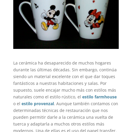
La cerámica ha desaparecido de muchos hogares
durante las últimas décadas. Sin embargo, continúa
siendo un material excelente con el que dar toques
fantásticos a nuestras habitaciones y salas. Por
supuesto, suele encajar mucho más con estilos más
naturales como el estilo rústico, el
estilo farmhouse
o el
estilo provenzal
. Aunque también contamos con
determinadas técnicas de restauración que nos
pueden permitir darle a la cerámica una vuelta de
tuerca y adaptarla a muchos otros estilos más
modernos. Una de ellas es el uso del papel transfer.