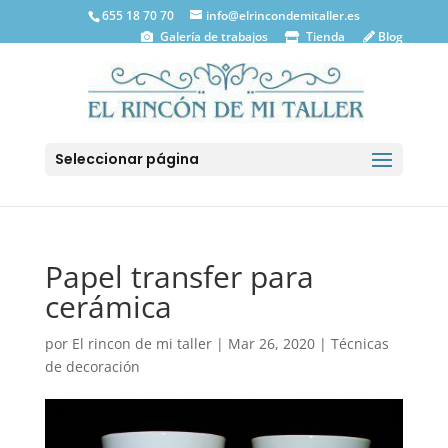
655 18 70 70
info@elrincondemitaller.es
Galería de trabajos
Tienda
Blog
Seleccionar página
Papel transfer para
cerámica
por
El rincon de mi taller
|
Mar 26, 2020
|
Técnicas
de decoración