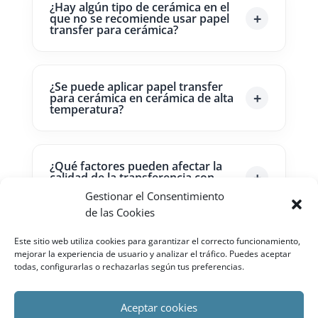
¿Hay algún tipo de cerámica en el
que no se recomiende usar papel
transfer para cerámica?
¿Se puede aplicar papel transfer
para cerámica en cerámica de alta
temperatura?
¿Qué factores pueden afectar la
calidad de la transferencia con
papel transfer para cerámica?
Gestionar el Consentimiento
de las Cookies
Este sitio web utiliza cookies para garantizar el correcto funcionamiento,
¿Se puede aplicar papel transfer
mejorar la experiencia de usuario y analizar el tráfico. Puedes aceptar
para cerámica en proyectos
todas, configurarlas o rechazarlas según tus preferencias.
artísticos y comerciales?
Aceptar cookies