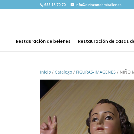
655 18 70 70
info@elrincondemitaller.es
Restauración de belenes
Restauración de casas 
Inicio
/
Catalogo
/
FIGURAS-IMÁGENES
/ NIÑO 