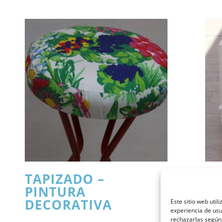
TAPIZADO –
P
PINTURA
D
DECORATIVA
Este sitio web util
experiencia de usua
rechazarlas según 