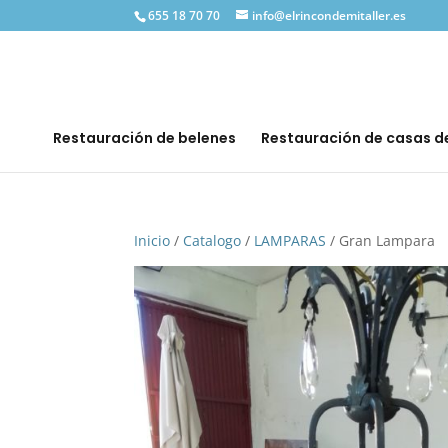
655 18 70 70
info@elrincondemitaller.es
Restauración de belenes
Restauración de casas 
Inicio
/
Catalogo
/
LAMPARAS
/ Gran Lampara