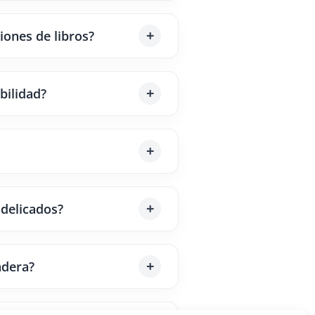
iones de libros?
bilidad?
 delicados?
adera?