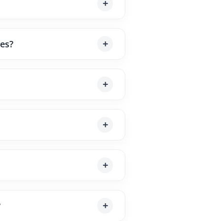
les?
?