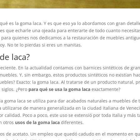
 qué es la goma laca. Y es que eso ya lo abordamos con gran detall
enes que echarle una ojeada para enterarte de todo cuanto necesi
l para quienes nos dedicamos a la restauración de muebles antiguo
oy. No te lo pierdas si eres un manitas.
de laca?
eciente. En la actualidad contamos con barnices sintéticos de gra
ebles. Y, sin embargo, estos productos sintéticos no existían hace
ebles? Exacto: la goma laca. Al tratarse de un producto natural, p
siglos. ¿Pero
para qué se usa la goma laca
exactamente?
la goma laca se utiliza para dar acabados naturales a muebles de 
utilizarse de manera generalizada en la ciudad italiana de Venecia 
 calidad. Poco a poco, este uso se extensió por toda Italia y más
n otros
usos de la goma laca
diferentes.
cos de acetato. Un empleo que quedó cadudo en el momento en que n