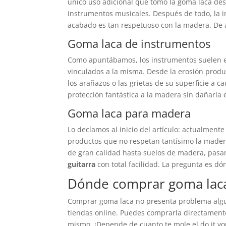
único uso adicional que tomó la goma laca desp
instrumentos musicales. Después de todo, la 
acabado es tan respetuoso con la madera. De 
Goma laca de instrumentos
Como apuntábamos, los instrumentos suelen e
vinculados a la misma. Desde la erosión prod
los arañazos o las grietas de su superficie a ca
protección fantástica a la madera sin dañarla e
Goma laca para madera
Lo decíamos al inicio del artículo: actualme
productos que no respetan tantísimo la mader
de gran calidad hasta suelos de madera, pasa
guitarra
con total facilidad. La pregunta es dó
Dónde comprar goma lac
Comprar goma laca no presenta problema algun
tiendas online. Puedes comprarla directament
mismo. ¡Depende de cuanto te mole el do it yo