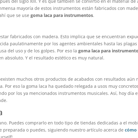
ués del siglo XIII. Y es que también se convirtió en el material de
inmensa mayoría de estos instrumentos están fabricados con mader
ahí que se use
goma laca para instrumentos
.
star fabricados con madera. Esto implica que se encuentran expu
ucida paulatinamente por los agentes ambientales hasta las plagas
usa del uso y de los golpes. Por eso la
goma laca para instrument
n absoluto. Y el resultado estético es muy natural.
nte existen muchos otros productos de acabados con resultados aún
a. Por eso la goma laca ha quedado relegada a usos muy concreto
ndo por los ya mencionados instrumentos musicales. Así, hoy día 
nde.
a
o. Puedes comprarlo en todo tipo de tiendas dedicadas a el mobili
e preparada o puedes, siguiendo nuestro artículo acerca de
cómo 
urself!