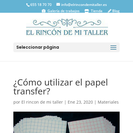
655 18 70 70
info@elrincondemitaller.es
Galería de trabajos
Tienda
Blog
Seleccionar página
¿Cómo utilizar el papel
transfer?
por
El rincon de mi taller
|
Ene 23, 2020
|
Materiales