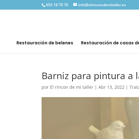
655 18 70 70
info@elrincondemitaller.es
Restauración de belenes
Restauración de casas 
Barniz para pintura a l
por
El rincon de mi taller
|
Abr 13, 2022
|
Trat