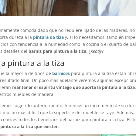
 sumamente cómoda dado que no requiere lijado de las maderas, no 
porta dureza a la
pintura de tiza
y, si lo necesitamos, también impe
ios con tendencia a la humedad como la cocina o el cuarto de bañ
s detalles del
barniz para pintura a la tiza
. ¿
Ready
?
a pintura a la tiza
ue la mayoría de tipos de
barnices
para pintura a la tiza están lib
resultado final. Un poco más adelante veremos algunas excepciones
uieran
mantener el espíritu vintage que aporta la pintura a la tiza
uestros muebles de madera.
ya hemos sugerido anteriormente, tenemos un incremento de su dur
será mucho más difícil que la superficie del mueble se raye. Adem
onoces todos los beneficios del barniz para pintura a la tiza. Es h
pintura a la tiza que existen
.