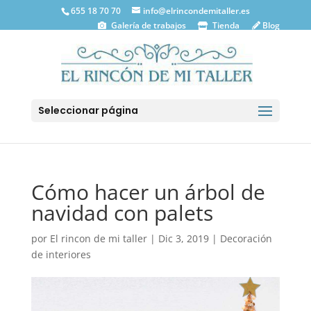
655 18 70 70
info@elrincondemitaller.es
Galería de trabajos
Tienda
Blog
Seleccionar página
Cómo hacer un árbol de
navidad con palets
por
El rincon de mi taller
|
Dic 3, 2019
|
Decoración
de interiores