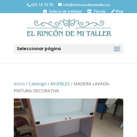
655 18 70 70
info@elrincondemitaller.es
Galería de trabajos
Tienda
Blog
Seleccionar página
Inicio
/
Catalogo
/
MUEBLES
/ MADERA LAVADA-
PINTURA DECORATIVA