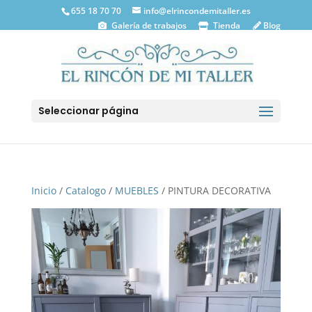
655 18 70 70
info@elrincondemitaller.es
Galería de trabajos
Tienda
Blog
Seleccionar página
Inicio
/
Catalogo
/
MUEBLES
/ PINTURA DECORATIVA