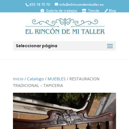
655 18 70 70
info@elrincondemitaller.es
Galería de trabajos
Tienda
Blog
Seleccionar página
Inicio
/
Catalogo
/
MUEBLES
/ RESTAURACION
TRADICIONAL – TAPICERIA