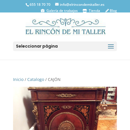
655 18 70 70
info@elrincondemitaller.es
Galería de trabajos
Tienda
Blog
Seleccionar página
Inicio
/
Catalogo
/ CAJÓN