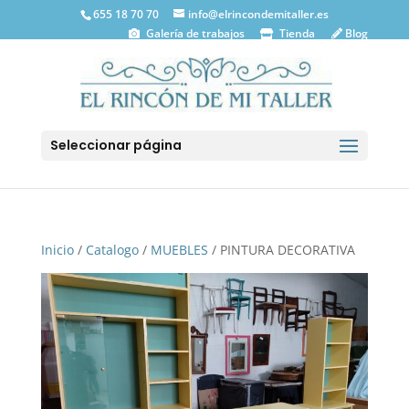
655 18 70 70
info@elrincondemitaller.es
Galería de trabajos
Tienda
Blog
Seleccionar página
Inicio
/
Catalogo
/
MUEBLES
/ PINTURA DECORATIVA