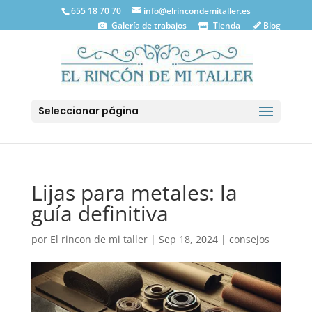
655 18 70 70
info@elrincondemitaller.es
Galería de trabajos
Tienda
Blog
Seleccionar página
Lijas para metales: la
guía definitiva
por
El rincon de mi taller
|
Sep 18, 2024
|
consejos