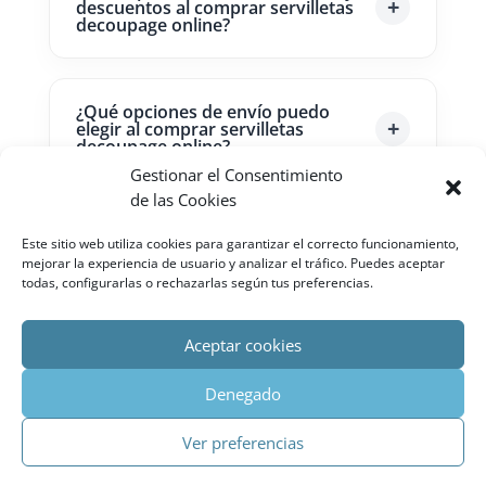
descuentos al comprar servilletas
decoupage online?
¿Qué opciones de envío puedo
elegir al comprar servilletas
decoupage online?
Gestionar el Consentimiento
de las Cookies
¿Qué precauciones debo tomar al
Este sitio web utiliza cookies para garantizar el correcto funcionamiento,
comprar servilletas decoupage de
mejorar la experiencia de usuario y analizar el tráfico. Puedes aceptar
vendedores internacionales
online?
todas, configurarlas o rechazarlas según tus preferencias.
Aceptar cookies
Denegado
Agencia SEO Madrid
Impacto SEOMarketing ©
Ver preferencias
Política