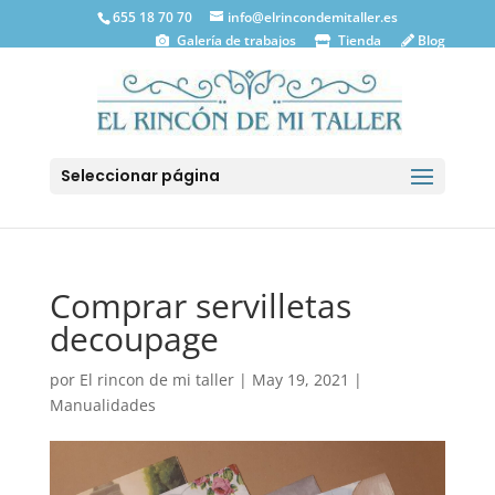
655 18 70 70
info@elrincondemitaller.es
Galería de trabajos
Tienda
Blog
Seleccionar página
Comprar servilletas
decoupage
por
El rincon de mi taller
|
May 19, 2021
|
Manualidades