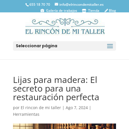
655 18 70 70
info@elrincondemitaller.es
Galería de trabajos
Tienda
Blog
Seleccionar página
Lijas para madera: El
secreto para una
restauración perfecta
por
El rincon de mi taller
|
Ago 7, 2024
|
Herramientas