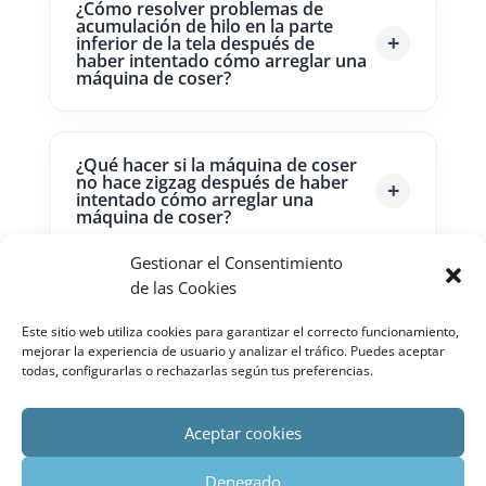
¿Cómo resolver problemas de
acumulación de hilo en la parte
inferior de la tela después de
haber intentado cómo arreglar una
máquina de coser?
¿Qué hacer si la máquina de coser
no hace zigzag después de haber
intentado cómo arreglar una
máquina de coser?
Gestionar el Consentimiento
de las Cookies
¿Cómo abordar el problema de la
máquina de coser que no
Este sitio web utiliza cookies para garantizar el correcto funcionamiento,
retrocede después de haber
mejorar la experiencia de usuario y analizar el tráfico. Puedes aceptar
intentado cómo arreglar una
máquina de coser?
todas, configurarlas o rechazarlas según tus preferencias.
Aceptar cookies
Denegado