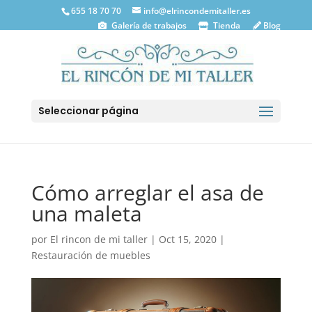
655 18 70 70
info@elrincondemitaller.es
Galería de trabajos
Tienda
Blog
Seleccionar página
Cómo arreglar el asa de
una maleta
por
El rincon de mi taller
|
Oct 15, 2020
|
Restauración de muebles