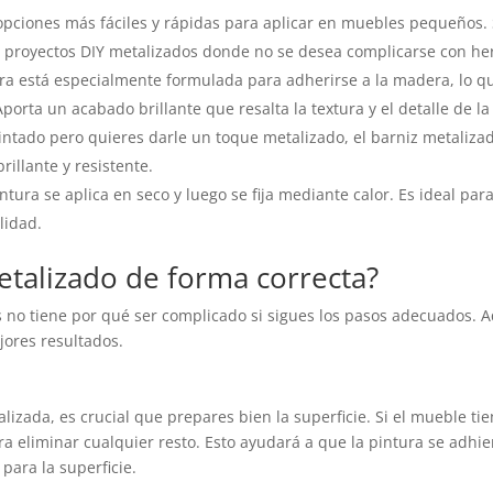
opciones más fáciles y rápidas para aplicar en muebles pequeños. 
ra proyectos DIY metalizados donde no se desea complicarse con he
ura está especialmente formulada para adherirse a la madera, lo qu
orta un acabado brillante que resalta la textura y el detalle de l
ntado pero quieres darle un toque metalizado, el barniz metalizado
rillante y resistente.
ntura se aplica en seco y luego se fija mediante calor. Es ideal par
lidad.
talizado de forma correcta?
no tiene por qué ser complicado si sigues los pasos adecuados. A
jores resultados.
lizada, es crucial que prepares bien la superficie. Si el mueble ti
ara eliminar cualquier resto. Esto ayudará a que la pintura se adh
ara la superficie.