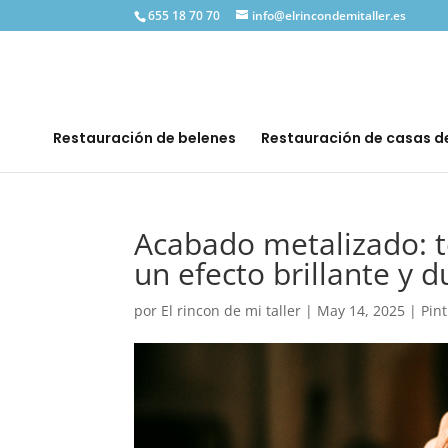
655 18 70 70
info@elrincondemitaller.es
Restauración de belenes
Restauración de casas 
Acabado metalizado: té
un efecto brillante y 
por
El rincon de mi taller
|
May 14, 2025
|
Pin