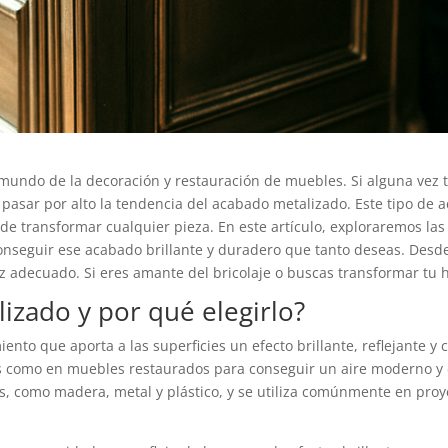
 mundo de la decoración y restauración de muebles. Si alguna vez
asar por alto la tendencia del acabado metalizado. Este tipo de a
de transformar cualquier pieza. En este artículo, exploraremos las 
conseguir ese acabado brillante y duradero que tanto deseas. Des
z adecuado. Si eres amante del bricolaje o buscas transformar tu ho
izado y por qué elegirlo?
to que aporta a las superficies un efecto brillante, reflejante y c
s como en muebles restaurados para conseguir un aire moderno y 
s, como madera, metal y plástico, y se utiliza comúnmente en pro