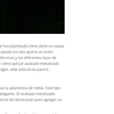
 te has planteado cómo darle un toque
cabado no solo aporta un brillo
técnicas y los diferentes tipos de
de cómo aplicar acabado metalizado
gar, este artículo es para ti.
on la apariencia de metal. Este tipo
elegante. El acabado metalizado
yectos de decoración para agregar un